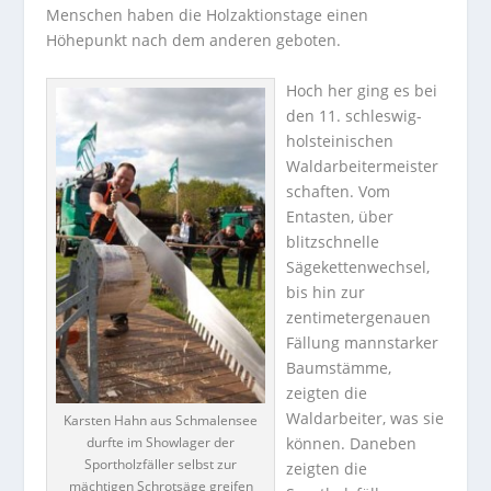
Menschen haben die Holzaktionstage einen
Höhepunkt nach dem anderen geboten.
Hoch her ging es bei
den 11. schleswig-
holsteinischen
Waldarbeitermeister
schaften. Vom
Entasten, über
blitzschnelle
Sägekettenwechsel,
bis hin zur
zentimetergenauen
Fällung mannstarker
Baumstämme,
zeigten die
Waldarbeiter, was sie
Karsten Hahn aus Schmalensee
durfte im Showlager der
können. Daneben
Sportholzfäller selbst zur
zeigten die
mächtigen Schrotsäge greifen