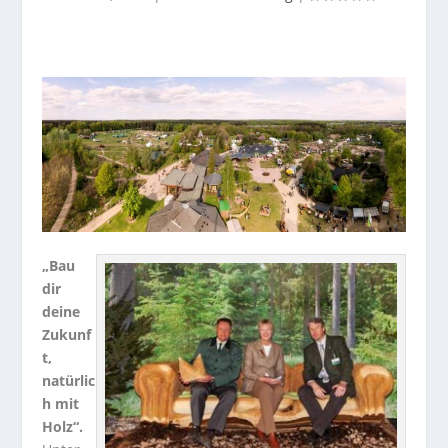
„Bau
dir
deine
Zukunf
t,
natürlic
h mit
Holz“.