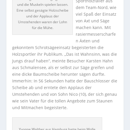
Sportholzfäller aus
und die Muskeln spielen lassen.
dem Team-Nord, wie
Eine selbst gesägte Holzscheibe
viel Spaß der Einsatz
und der Applaus der
von Axt und Säge
Umstehenden waren der Lohn
machen kann. Mit
für die Mühe.
rasiermesserscharfe
n Äxten und
gekonntem Schrotsägeeinsatz begeisterten die
Holzsportler ihr Publikum. „Das ist Wahnsinn, was die
Jungs drauf haben“, meinte Besucher Karsten Hahn
aus Schmalensee, als er selbst zur Säge greifen und
eine dicke Baumscheibe herunter sägen durfte.
Immerhin: In 56 Sekunden hatte der Bauschlosser die
Scheibe ab und erntete den Applaus der
Umstehenden und von Sohn Nico (10), der sich genau
wie sein Vater für die tollen Angebote zum Staunen
und Mitmachen begeisterte.
Yvonne Walther aus Hamburg hatte beim Wolle