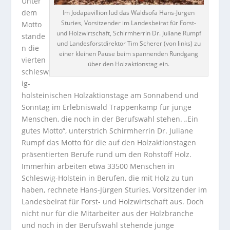
Unter
dem
Im Jodapavillion lud das Waldsofa Hans-Jürgen
Sturies, Vorsitzender im Landesbeirat für Forst-
Motto
und Holzwirtschaft, Schirmherrin Dr. Juliane Rumpf
stande
und Landesforstdirektor Tim Scherer (von links) zu
n die
einer kleinen Pause beim spannenden Rundgang
vierten
über den Holzaktionstag ein.
schlesw
ig-
holsteinischen Holzaktionstage am Sonnabend und
Sonntag im Erlebniswald Trappenkamp für junge
Menschen, die noch in der Berufswahl stehen. „Ein
gutes Motto“, unterstrich Schirmherrin Dr. Juliane
Rumpf das Motto für die auf den Holzaktionstagen
präsentierten Berufe rund um den Rohstoff Holz.
Immerhin arbeiten etwa 33500 Menschen in
Schleswig-Holstein in Berufen, die mit Holz zu tun
haben, rechnete Hans-Jürgen Sturies, Vorsitzender im
Landesbeirat für Forst- und Holzwirtschaft aus. Doch
nicht nur für die Mitarbeiter aus der Holzbranche
und noch in der Berufswahl stehende junge