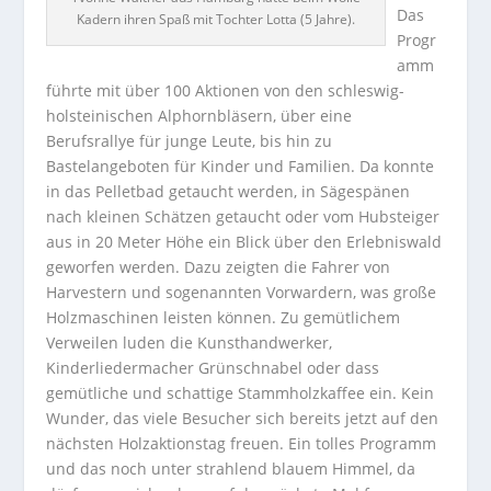
Das
Kadern ihren Spaß mit Tochter Lotta (5 Jahre).
Progr
amm
führte mit über 100 Aktionen von den schleswig-
holsteinischen Alphornbläsern, über eine
Berufsrallye für junge Leute, bis hin zu
Bastelangeboten für Kinder und Familien. Da konnte
in das Pelletbad getaucht werden, in Sägespänen
nach kleinen Schätzen getaucht oder vom Hubsteiger
aus in 20 Meter Höhe ein Blick über den Erlebniswald
geworfen werden. Dazu zeigten die Fahrer von
Harvestern und sogenannten Vorwardern, was große
Holzmaschinen leisten können. Zu gemütlichem
Verweilen luden die Kunsthandwerker,
Kinderliedermacher Grünschnabel oder dass
gemütliche und schattige Stammholzkaffee ein. Kein
Wunder, das viele Besucher sich bereits jetzt auf den
nächsten Holzaktionstag freuen. Ein tolles Programm
und das noch unter strahlend blauem Himmel, da