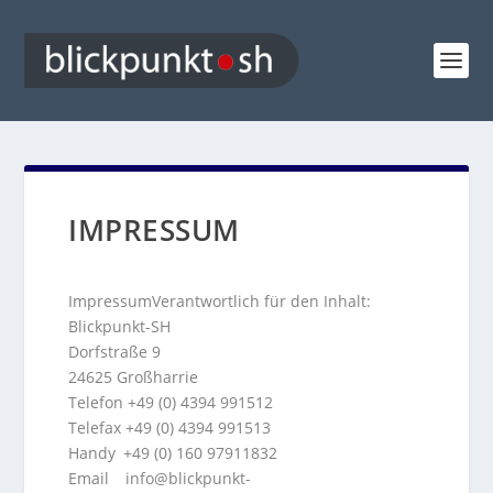
IMPRESSUM
Impressum
Verantwortlich für den Inhalt:
Blickpunkt-SH
Dorfstraße 9
24625 Großharrie
Telefon +49 (0) 4394 991512
Telefax +49 (0) 4394 991513
Handy +49 (0) 160 97911832
Email info@blickpunkt-