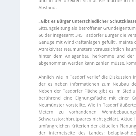
und in der direkten Sichtachse möchte ich n
Abstand.
„Gibt es Bürger unterschiedlicher Schutzklass
Sitzungsleitung als betroffener Grundeigentü
60 der insgesamt 345 Tasdorfer Bürger die Ve
Genüge mit Windkraftanlagen gefüllt“, meinte
Attraktivität Neumünsters voraussichtlich ka
hinter dem Anlagenbau herkomme und der Ste
abgenommen werden kann zahlen müsse, kommen
Ähnlich wie in Tasdorf verlief die Diskussion
der es neben Informationen zum Neubau des
Neben der Tasdorfer Fläche gibt es im Sied
berührend eine Eignungsfläche mit einer G
Neumünster vorstellte. Wie in Tasdorf äuße
Metern zu vorhandenen Wohnbebauunge
Schwarzstorchbrutpaares nicht geklärt. Aktuell
umfangreichen Kriterien der aktuellen Planung 
der Internetseite des Landes: bolapla-sh.