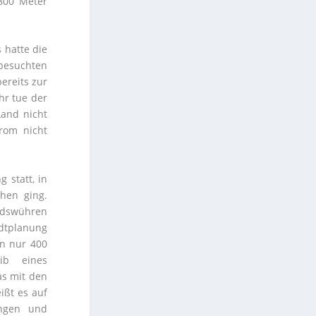
 800 Meter
 hatte die
 besuchten
ereits zur
hr tue der
Land nicht
rom nicht
 statt, in
hen ging.
ndswühren
dtplanung
n nur 400
ib eines
as mit den
ißt es auf
ungen und