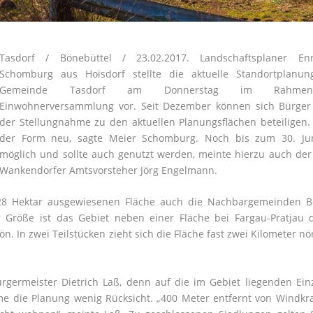
Tasdorf / Bönebüttel / 23.02.2017. Landschaftsplaner E
Schomburg aus Hoisdorf stellte die aktuelle Standortplanun
Gemeinde Tasdorf am Donnerstag im Rahmen
Einwohnerversammlung vor. Seit Dezember können sich Bürger 
der Stellungnahme zu den aktuellen Planungsflächen beteiligen.
der Form neu, sagte Meier Schomburg. Noch bis zum 30. Jun
möglich und sollte auch genutzt werden, meinte hierzu auch der
Wankendorfer Amtsvorsteher Jörg Engelmann.
,28 Hektar ausgewiesenen Fläche auch die Nachbargemeinden Bö
r Größe ist das Gebiet neben einer Fläche bei Fargau-Pratjau 
n. In zwei Teilstücken zieht sich die Fläche fast zwei Kilometer nö
ürgermeister Dietrich Laß, denn auf die im Gebiet liegenden Ein
e die Planung wenig Rücksicht. „400 Meter entfernt von Windkr