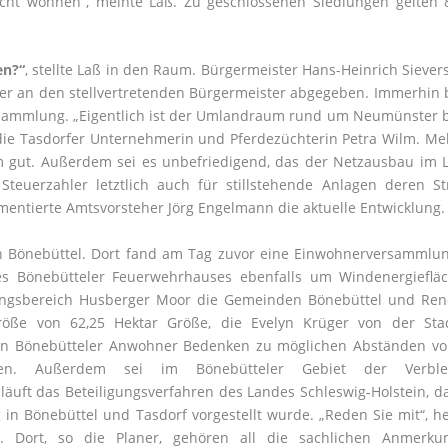
icht wohnen“, meinte Laß. Zu geschlossenen Siedlungen gelten
en?“
, stellte Laß in den Raum. Bürgermeister Hans-Heinrich Sievers
mer an den stellvertretenden Bürgermeister abgegeben. Immerhin
rsammlung. „Eigentlich ist der Umlandraum rund um Neumünster b
 die Tasdorfer Unternehmerin und Pferdezüchterin Petra Wilm. Me
um gut. Außerdem sei es unbefriedigend, das der Netzausbau im 
uerzahler letztlich auch für stillstehende Anlagen deren St
tierte Amtsvorsteher Jörg Engelmann die aktuelle Entwicklung.
 in Bönebüttel. Dort fand am Tag zuvor eine Einwohnerversammlung
 Bönebütteler Feuerwehrhauses ebenfalls um Windenergiefläc
lungsbereich Husberger Moor die Gemeinden Bönebüttel und Re
röße von 62,25 Hektar Größe, die Evelyn Krüger von der Sta
rten Bönebütteler Anwohner Bedenken zu möglichen Abständen vo
n. Außerdem sei im Bönebütteler Gebiet der Verble
 läuft das Beteiligungsverfahren des Landes Schleswig-Holstein, d
in Bönebüttel und Tasdorf vorgestellt wurde. „Reden Sie mit“, he
de. Dort, so die Planer, gehören all die sachlichen Anmerk