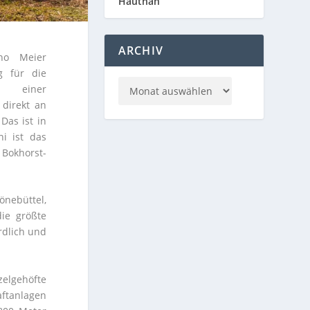
Hautnah
ARCHIV
nno Meier
g für die
 einer
direkt an
Das ist in
i ist das
 Bokhorst-
nebüttel,
die größte
rdlich und
zelgehöfte
aftanlagen