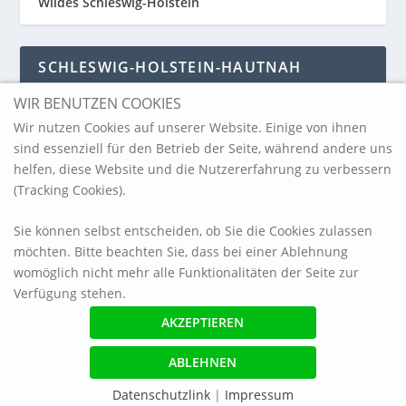
Wildes Schleswig-Holstein
SCHLESWIG-HOLSTEIN-HAUTNAH
WIR BENUTZEN COOKIES
Schleswig-Holstein-Hautnah
Wir nutzen Cookies auf unserer Website. Einige von ihnen
sind essenziell für den Betrieb der Seite, während andere uns
helfen, diese Website und die Nutzererfahrung zu verbessern
ARCHIV
(Tracking Cookies).
Sie können selbst entscheiden, ob Sie die Cookies zulassen
möchten. Bitte beachten Sie, dass bei einer Ablehnung
womöglich nicht mehr alle Funktionalitäten der Seite zur
Verfügung stehen.
© 2017 blickpunkt-sh.com
Impressum
Referenzen
Haftungsausschluss / Datenschutzerklärung
Datenschutzlink
|
Impressum