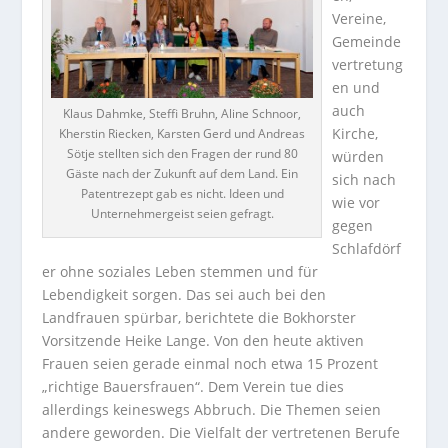
Vereine,
Gemeinde
vertretung
en und
auch
Klaus Dahmke, Steffi Bruhn, Aline Schnoor,
Kirche,
Kherstin Riecken, Karsten Gerd und Andreas
Sötje stellten sich den Fragen der rund 80
würden
Gäste nach der Zukunft auf dem Land. Ein
sich nach
Patentrezept gab es nicht. Ideen und
wie vor
Unternehmergeist seien gefragt.
gegen
Schlafdörf
er ohne soziales Leben stemmen und für
Lebendigkeit sorgen. Das sei auch bei den
Landfrauen spürbar, berichtete die Bokhorster
Vorsitzende Heike Lange. Von den heute aktiven
Frauen seien gerade einmal noch etwa 15 Prozent
„richtige Bauersfrauen“. Dem Verein tue dies
allerdings keineswegs Abbruch. Die Themen seien
andere geworden. Die Vielfalt der vertretenen Berufe