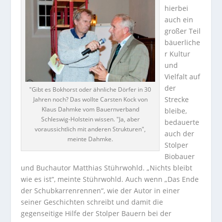
hierbei
auch ein
großer Teil
bäuerliche
r Kultur
und
Vielfalt auf
der
"Gibt es Bokhorst oder ähnliche Dörfer in 30
Strecke
Jahren noch? Das wollte Carsten Kock von
Klaus Dahmke vom Bauernverband
bleibe,
Schleswig-Holstein wissen. "Ja, aber
bedauerte
voraussichtlich mit anderen Strukturen",
auch der
meinte Dahmke.
Stolper
Biobauer
und Buchautor Matthias Stührwohld. „Nichts bleibt
wie es ist“, meinte Stührwohld. Auch wenn „Das Ende
der Schubkarrenrennen“, wie der Autor in einer
seiner Geschichten schreibt und damit die
gegenseitige Hilfe der Stolper Bauern bei der