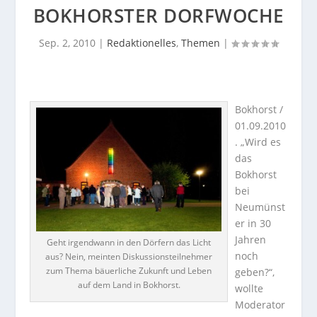
BOKHORSTER DORFWOCHE
Sep. 2, 2010
|
Redaktionelles
,
Themen
|
Bokhorst /
01.09.2010
. „Wird es
das
Bokhorst
bei
Neumünst
er in 30
Jahren
Geht irgendwann in den Dörfern das Licht
noch
aus? Nein, meinten Diskussionsteilnehmer
zum Thema bäuerliche Zukunft und Leben
geben?“,
auf dem Land in Bokhorst.
wollte
Moderator