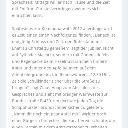
Sprechzeit. Mittags will er nach Hause und die Zeit
mit Ehefrau Christel verbringen, wenn es sich
einrichten lässt.
Spätestens zur Kommunalwahl 2012 allerdings wird
es Zeit, einen einen Nachfolger zu finden. „Danach ist
endgültig Schluss und Zeit, den Ruhestand mit
Ehefrau Christel zu genießen“, sagt der Jubilar. Nicht
auf Sylt oder Mallorca, sondern mit Gummistiefeln
und Regenjacke beim Haselnusssammeln hinterm
Knick und unter den Apfelbäumen auf dem
Altenteilergrundstück in Rendswühren. „12.30 Uhr,
Zeit die Schulkinder sicher über die Straße zu
bringen“, sagt Claus Hopp zum Abschluss des
Gespräches und zieht mit oranger Warnweste zur
Bundesstraße B-430, um dort wie jeden Tag die
Schipphorster Grundschüler sicher zu geleiten.
„Nimm dir noch ein paar Äpfel mit“, wirft er noch
einer Bürgerin hinterher, die kurz herein schaute, um
einen Termin mit dem Amtsvorsteher zu erhalten.