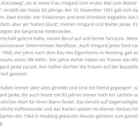
 Kreuzweg“, als er seine Frau Irmgard zum ersten Mal zum Walzer
en“, erzählt der heute 83-jährige. Am 10. November 1951 gab sich d
n. Zwei Kinder, vier Enkelinnen und eine Urenkelin begleiten das 
fach, aber wir hatten Glück“, meinen Irmgard und Walter Janke. E
orgten die Gespräche miteinander.
tschaft gelernt hatte, seinen Beruf auf und lernte Terrazzo-, Beto
umünsteraner Unternehmen Nordfaser. Auch Irmgard Janke fand na
. 1968, vier Jahre nach dem Bau des Eigenheims in Husberg, gab e
enauto, einen VW-Käfer. Vier Jahre vorher haben wir Frauen das Mi
gard Janke zurück. Nur helfen durften die Frauen auf der Baustelle
zeit gemeint.
 haben immer über alles geredet und sind nie fremd gegangen“, s
ard Janke, die auch heute mit 83 Jahren immer noch ein Lächeln u
ndliches Wort für ihren Mann findet. Das beruht auf Gegenseitigkei
tliche Kaffeestunde und das Karten spielen im kleinen Vorbau mit
Garten des 1964 in Husberg gebauten Hauses gehören zum geme
g.