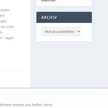
Hautnah
d wenn
ein
ARCHIV
 habe
sie nicht
n,
n“, sagen
NÄCHSTE
während andere uns helfen, diese