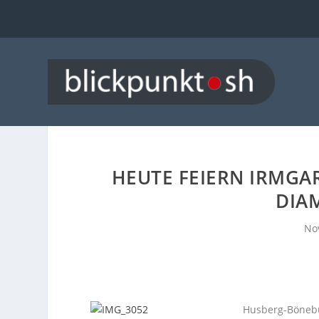
HEUTE FEIERN IRMGA
DIA
Nov
Husberg-Bönebüt