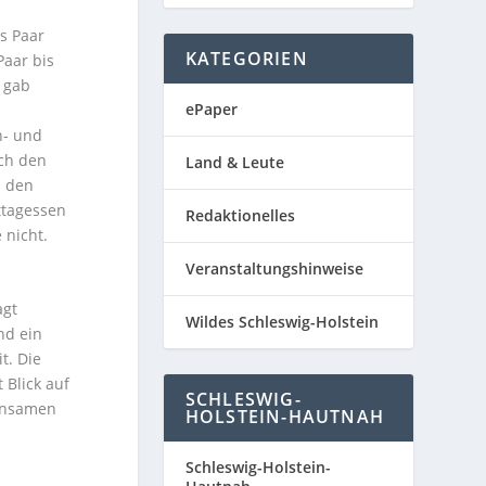
as Paar
KATEGORIEN
Paar bis
s gab
ePaper
n- und
ch den
Land & Leute
s den
ttagessen
Redaktionelles
 nicht.
Veranstaltungshinweise
agt
Wildes Schleswig-Holstein
nd ein
t. Die
 Blick auf
SCHLESWIG-
insamen
HOLSTEIN-HAUTNAH
Schleswig-Holstein-