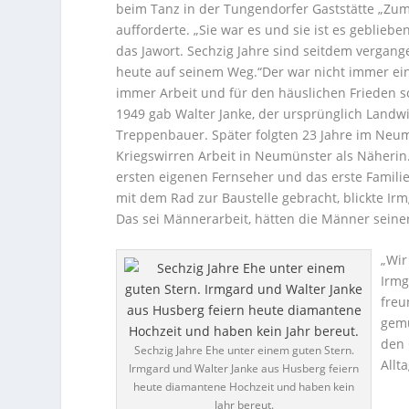
beim Tanz in der Tungendorfer Gaststätte „Zum
aufforderte. „Sie war es und sie ist es geblieb
das Jawort. Sechzig Jahre sind seitdem vergange
heute auf seinem Weg.“Der war nicht immer ein
immer Arbeit und für den häuslichen Frieden s
1949 gab Walter Janke, der ursprünglich Landwir
Treppenbauer. Später folgten 23 Jahre im Ne
Kriegswirren Arbeit in Neumünster als Näherin
ersten eigenen Fernseher und das erste Famili
mit dem Rad zur Baustelle gebracht, blickte Irm
Das sei Männerarbeit, hätten die Männer seiner
„Wir
Irmg
freu
gemü
den 
Sechzig Jahre Ehe unter einem guten Stern.
Allta
Irmgard und Walter Janke aus Husberg feiern
heute diamantene Hochzeit und haben kein
Jahr bereut.