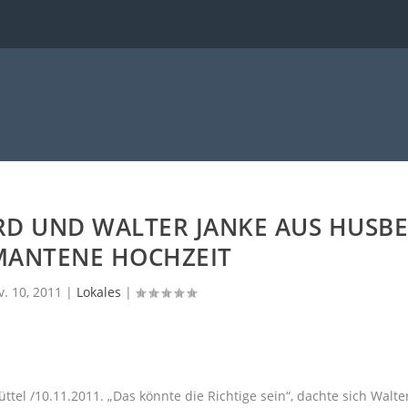
RD UND WALTER JANKE AUS HUSB
MANTENE HOCHZEIT
. 10, 2011
|
Lokales
|
tel /10.11.2011. „Das könnte die Richtige sein“, dachte sich Walte