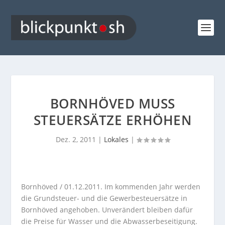
BORNHÖVED MUSS
STEUERSÄTZE ERHÖHEN
Dez. 2, 2011
|
Lokales
|
Bornhöved / 01.12.2011. Im kommenden Jahr werden
die Grundsteuer- und die Gewerbesteuersätze in
Bornhöved angehoben. Unverändert bleiben dafür
die Preise für Wasser und die Abwasserbeseitigung.