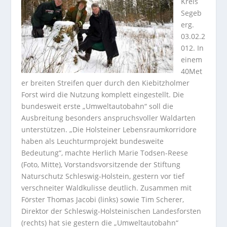
Kreis
Segeb
erg.
03.02.2
012. In
einem
40Met
er breiten Streifen quer durch den Kiebitzholmer
Forst wird die Nutzung komplett eingestellt. Die
bundesweit erste „Umweltautobahn“ soll die
Ausbreitung besonders anspruchsvoller Waldarten
unterstützen. „Die Holsteiner Lebensraumkorridore
haben als Leuchturmprojekt bundesweite
Bedeutung“, machte Herlich Marie Todsen-Reese
(Foto, Mitte), Vorstandsvorsitzende der Stiftung
Naturschutz Schleswig-Holstein, gestern vor tief
verschneiter Waldkulisse deutlich. Zusammen mit
Förster Thomas Jacobi (links) sowie Tim Scherer,
Direktor der Schleswig-Holsteinischen Landesforsten
(rechts) hat sie gestern die „Umweltautobahn“