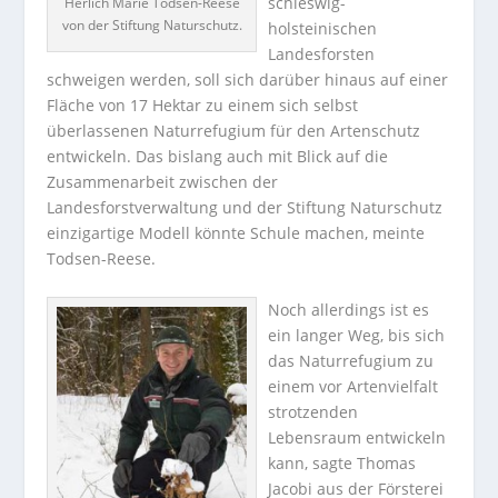
schleswig-
Herlich Marie Todsen-Reese
von der Stiftung Naturschutz.
holsteinischen
Landesforsten
schweigen werden, soll sich darüber hinaus auf einer
Fläche von 17 Hektar zu einem sich selbst
überlassenen Naturrefugium für den Artenschutz
entwickeln. Das bislang auch mit Blick auf die
Zusammenarbeit zwischen der
Landesforstverwaltung und der Stiftung Naturschutz
einzigartige Modell könnte Schule machen, meinte
Todsen-Reese.
Noch allerdings ist es
ein langer Weg, bis sich
das Naturrefugium zu
einem vor Artenvielfalt
strotzenden
Lebensraum entwickeln
kann, sagte Thomas
Jacobi aus der Försterei