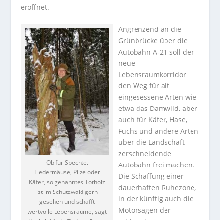
eröffnet.
Angrenzend an die
Grünbrücke über die
Autobahn A-21 soll der
neue
Lebensraumkorridor
den Weg für alt
eingesessene Arten wie
etwa das Damwild, aber
auch für Käfer, Hase,
Fuchs und andere Arten
über die Landschaft
zerschneidende
Ob für Spechte,
Autobahn frei machen.
Fledermäuse, Pilze oder
Die Schaffung einer
Käfer, so genanntes Totholz
dauerhaften Ruhezone,
ist im Schutzwald gern
in der künftig auch die
gesehen und schafft
Motorsägen der
wertvolle Lebensräume, sagt