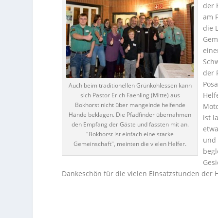
der 
am F
die 
Geme
eine
Schw
der 
Posa
Auch beim traditionellen Grünkohlessen kann
Helf
sich Pastor Erich Faehling (Mitte) aus
Bokhorst nicht über mangelnde helfende
Moto
Hände beklagen. Die Pfadfinder übernahmen
ist 
den Empfang der Gäste und fassten mit an.
etwa
"Bokhorst ist einfach eine starke
und 
Gemeinschaft", meinten die vielen Helfer.
begl
Gesi
Dankeschön für die vielen Einsatzstunden der 