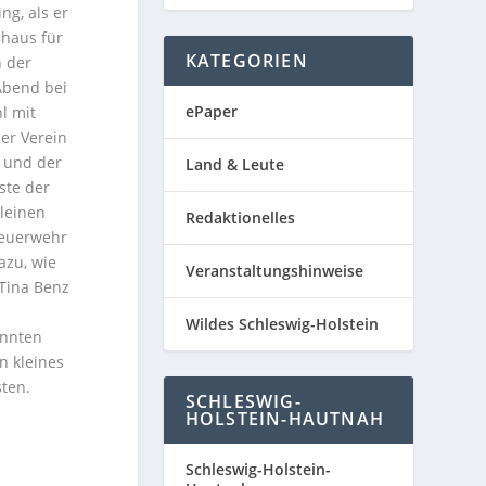
ng, als er
ehaus für
KATEGORIEN
n der
bend bei
ePaper
l mit
er Verein
r und der
Land & Leute
ste der
kleinen
Redaktionelles
Feuerwehr
azu, wie
Veranstaltungshinweise
Tina Benz
d
Wildes Schleswig-Holstein
annten
n kleines
sten.
SCHLESWIG-
HOLSTEIN-HAUTNAH
Schleswig-Holstein-