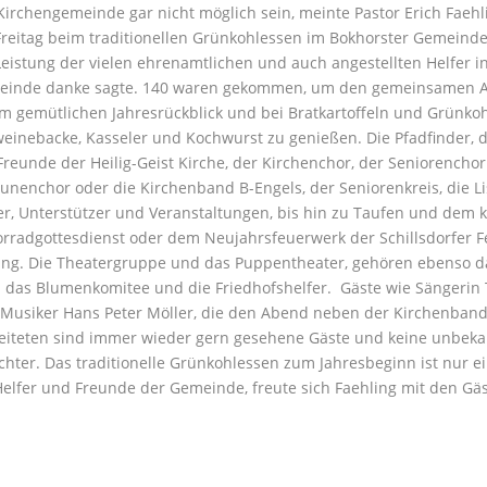
Kirchengemeinde gar nicht möglich sein, meinte Pastor Erich Faehli
reitag beim traditionellen Grünkohlessen im Bokhorster Gemeind
Leistung der vielen ehrenamtlichen und auch angestellten Helfer i
inde danke sagte.
140 waren gekommen, um den gemeinsamen A
m gemütlichen Jahresrückblick und bei Bratkartoffeln und Grünkoh
einebacke, Kasseler und Kochwurst zu genießen. Die Pfadfinder, d
Freunde der Heilig-Geist Kirche, der Kirchenchor, der Seniorencho
unenchor oder die Kirchenband B-Engels, der Seniorenkreis, die Li
er, Unterstützer und Veranstaltungen, bis hin zu Taufen und dem 
rradgottesdienst oder dem Neujahrsfeuerwerk der Schillsdorfer 
lang. Die Theatergruppe und das Puppentheater, gehören ebenso d
 das Blumenkomitee und die Friedhofshelfer. Gäste wie Sängerin 
Musiker Hans Peter Möller, die den Abend neben der Kirchenban
eiteten sind immer wieder gern gesehene Gäste und keine unbek
chter. Das traditionelle Grünkohlessen zum Jahresbeginn ist nur ei
Helfer und Freunde der Gemeinde, freute sich Faehling mit den Gä