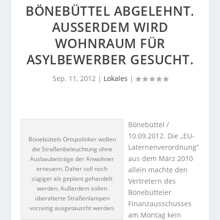
BÖNEBÜTTEL ABGELEHNT.
AUSSERDEM WIRD W
OHNRAUM FÜR A
SYLBEWERBER GESUCHT.
Sep. 11, 2012
|
Lokales
|
Bönebüttel /
10.09.2012. Die „EU-
Bönebüttels Ortspolitiker wollen
Laternenverordnung“
die Straßenbeleuchtung ohne
aus dem März 2010
Ausbaubeiträge der Anwohner
erneuern. Daher soll noch
allein machte den
zügiger als geplant gehandelt
Vertretern des
werden. Außerdem sollen
Bönebütteler
überalterte Straßenlampen
Finanzausschusses
vorzeitig ausgetauscht werden.
am Montag kein