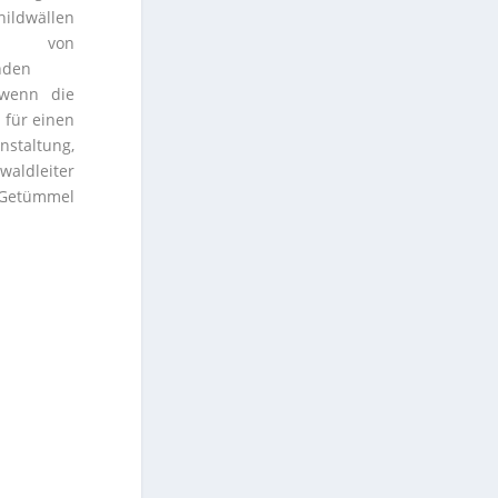
ildwällen
von
nden
wenn die
 für einen
nstaltung,
aldleiter
 Getümmel