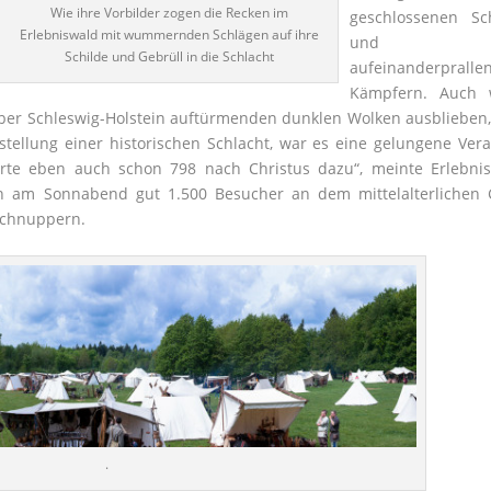
Wie ihre Vorbilder zogen die Recken im
geschlossenen Sch
Erlebniswald mit wummernden Schlägen auf ihre
und 
Schilde und Gebrüll in die Schlacht
aufeinanderpralle
Kämpfern. Auch 
über Schleswig-Holstein auftürmenden dunklen Wolken ausblieben,
stellung einer historischen Schlacht, war es eine gelungene Vera
rte eben auch schon 798 nach Christus dazu“, meinte Erlebnisw
in am Sonnabend gut 1.500 Besucher an dem mittelalterlichen
schnuppern.
.