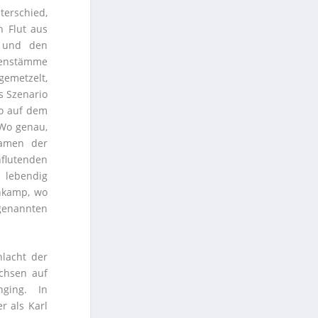
erschied,
 Flut aus
n und den
senstämme
emetzelt,
s Szenario
wo auf dem
 Wo genau,
Namen der
flutenden
 lebendig
enkamp, wo
enannten
hlacht der
achsen auf
ging. In
r als Karl