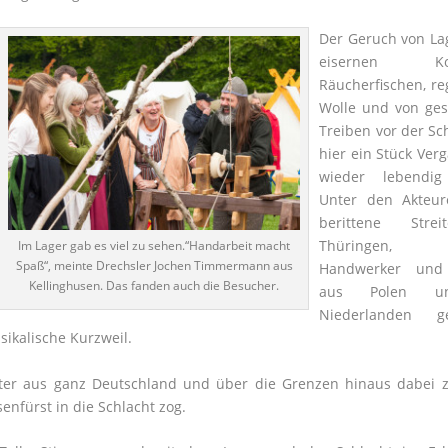
Der Geruch von La
eisernen Koch
Räucherfischen, r
Wolle und von ges
Treiben vor der Sch
hier ein Stück Ver
wieder lebendig
Unter den Akteu
berittene Stre
Thüringen, H
Im Lager gab es viel zu sehen.“Handarbeit macht
Spaß“, meinte Drechsler Jochen Timmermann aus
Handwerker und
Kellinghusen. Das fanden auch die Besucher.
aus Polen u
Niederlanden g
sikalische Kurzweil.
eiter aus ganz Deutschland und über die Grenzen hinaus dabei 
enfürst in die Schlacht zog.