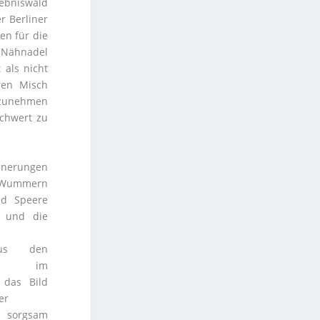
ebniswald
r Berliner
en für die
 Nähnadel
 als nicht
ren Misch
lzunehmen
chwert zu
nnerungen
s Wummern
nd Speere
n und die
aus den
rn im
 das Bild
er
 sorgsam