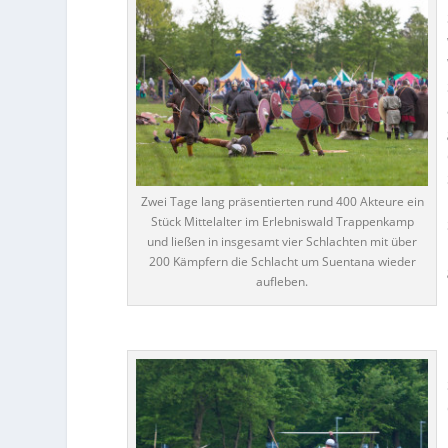
Zwei Tage lang präsentierten rund 400 Akteure ein
Stück Mittelalter im Erlebniswald Trappenkamp
und ließen in insgesamt vier Schlachten mit über
200 Kämpfern die Schlacht um Suentana wieder
aufleben.