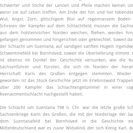
Schwerter und Stiche der Lanzen und Pfeile machen keinen Unt
wenn sie auf Leben treffen. Am Ende der hin und her tobenden
Wut, Angst, Zorn, glitschigem Blut auf regennassem Bode
Schreien der Kämpfer auf dem Schlachtfeld, müssen die Sach
aus dem holsteinischen Norden weichen, fliehen, werden hing
gefangen genommen und hingerichtet oder geknechtet. Soweit da
der Schlacht um Suentana, auf sandigen sanften Hügeln irgend
Schwentinefeld bei Bornhöved, soweit die Überlieferung stimmt.
ist ebenso im Dunkel der Geschichte versunken, wie die 
Sachsenführer und Fürsten, die sich im Norden der heran
Herrschaft Karls des Großen entgegen stemmten. Wieder
geworden ist das Stück Geschichte jetzt im Erlebniswald Trapp
über 200 Kämpfer das Schlachtengetümmel in einer sog
Reenactmentschlacht nachgestellt haben.
Die Schlacht um Suentana 798 n. Chr. war die letzte große Sc
Sachsenkriege Karls des Großen, die mit der Niederlage der S
dem Suentanafeld bei Bornhöved in die Geschichte ein
Mitteldeutschland war es zuvor Widukind, der sich König Karl, de