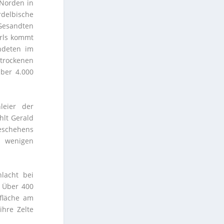
 Norden in
delbische
Gesandten
arls kommt
ndeten im
trockenen
ber 4.000
leier der
hlt Gerald
Geschehens
 wenigen
lacht bei
 Über 400
ifläche am
hre Zelte