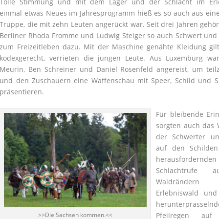
Tolle Stimmung und mit dem Lager und der Schlacht im Erl
einmal etwas Neues im Jahresprogramm hieß es so auch aus eine
Truppe, die mit zehn Leuten angerückt war. Seit drei Jahren gehör
Berliner Rhoda Fromme und Ludwig Steiger so auch Schwert und
zum Freizeitleben dazu. Mit der Maschine genähte Kleidung gilt
kodexgerecht, verrieten die jungen Leute. Aus Luxemburg wa
Meurin, Ben Schreiner und Daniel Rosenfeld angereist, um tei
und den Zuschauern eine Waffenschau mit Speer, Schild und S
präsentieren.
Für bleibende Eri
sorgten auch da
der Schwerter u
auf den Schilde
herausfordernden
Schlachtrufe 
Waldrände
Erlebniswald und
herunterprasselnd
Pfeilregen auf
>>Die Sachsen kommen.<<