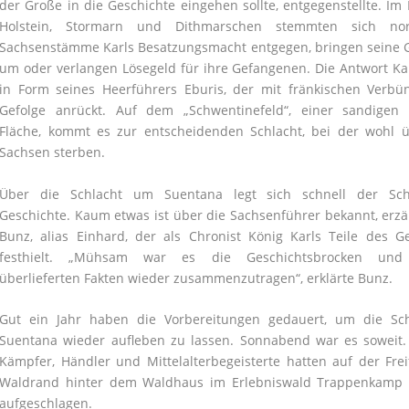
der Große in die Geschichte eingehen sollte, entgegenstellte. Im
Holstein, Stormarn und Dithmarschen stemmten sich nor
Sachsenstämme Karls Besatzungsmacht entgegen, bringen seine 
um oder verlangen Lösegeld für ihre Gefangenen. Die Antwort K
in Form seines Heerführers Eburis, der mit fränkischen Verbü
Gefolge anrückt. Auf dem „Schwentinefeld“, einer sandigen 
Fläche, kommt es zur entscheidenden Schlacht, bei der wohl ü
Sachsen sterben.
Über die Schlacht um Suentana legt sich schnell der Sch
Geschichte. Kaum etwas ist über die Sachsenführer bekannt, erzä
Bunz, alias Einhard, der als Chronist König Karls Teile des 
festhielt. „Mühsam war es die Geschichtsbrocken und
überlieferten Fakten wieder zusammenzutragen“, erklärte Bunz.
Gut ein Jahr haben die Vorbereitungen gedauert, um die Sch
Suentana wieder aufleben zu lassen. Sonnabend war es soweit.
Kämpfer, Händler und Mittelalterbegeisterte hatten auf der Fre
Waldrand hinter dem Waldhaus im Erlebniswald Trappenkamp i
aufgeschlagen.