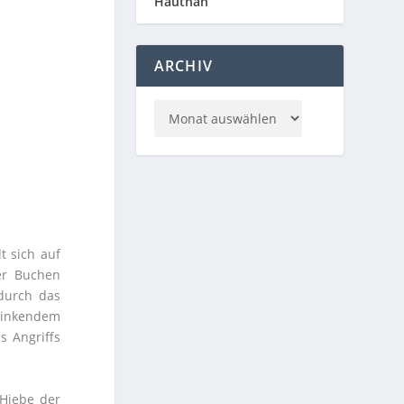
Hautnah
ARCHIV
t sich auf
er Buchen
 durch das
blinkendem
s Angriffs
 Hiebe der