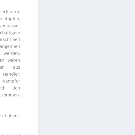
gerfeuern,
töpfen,
egennasser
chäftigem
lacht ließ
gangenheit
 werden.
ren waren
iter aus
ändler,
 Kämpfer
nd den
ekommen.
zu haben“,