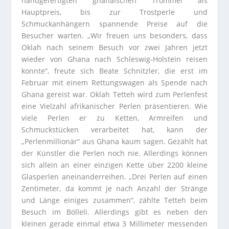
handgefertigten ghanaischen Trommel als
Hauptpreis, bis zur Trostperle und
Schmuckanhängern spannende Preise auf die
Besucher warten. „Wir freuen uns besonders, dass
Oklah nach seinem Besuch vor zwei Jahren jetzt
wieder von Ghana nach Schleswig-Holstein reisen
konnte“, freute sich Beate Schnitzler, die erst im
Februar mit einem Rettungswagen als Spende nach
Ghana gereist war. Oklah Tetteh wird zum Perlenfest
eine Vielzahl afrikanischer Perlen präsentieren. Wie
viele Perlen er zu Ketten, Armreifen und
Schmuckstücken verarbeitet hat, kann der
„Perlenmillionär“ aus Ghana kaum sagen. Gezählt hat
der Künstler die Perlen noch nie. Allerdings können
sich allein an einer einzigen Kette über 2200 kleine
Glasperlen aneinanderreihen. „Drei Perlen auf einen
Zentimeter, da kommt je nach Anzahl der Stränge
und Länge einiges zusammen“, zählte Tetteh beim
Besuch im Bölleli. Allerdings gibt es neben den
kleinen gerade einmal etwa 3 Millimeter messenden