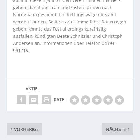
auch in diesem Jahr an den Verein „Bölleli mit Herz“
gehen, damit die Transportkosten für den nach
Nordghana gespendeten Rettungswagen bezahlt
werden können. Sollte es zu Himmelfahrt Dauerregen
geben, könnte das Fest allerdings kurzfristig
ausfallen, kündigten Beate Schnitzler und Christoph
Andersen an. Informationen über Telefon 04394-
991715.
AKTIE:
RATE:
VORHERIGE
NÄCHSTE