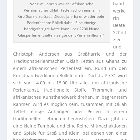
hand
Vor zwei Jahren war der afrikanische
Perlenmacher Oklah Tetteh schon einmal in
werke
Großharrie zu Gast. Dieses Jahr ist er wieder beim
rin
Perlenfest am Bölleli dabei. Eine einzige
Beate
handgefertigte Kette kann über 2200 kleine
Schnit
Glasperlen enthalten, zeigte der „Perlenmillionär“.
zler
und
Christoph Andersen aus Großharrie und der
Traditionsperlenmacher Oklah Tetteh aus Ghana zu
einem afrikanischen Perlenfest ein. Rund um den
Kunsthandwerkladen Bölleli in der Dorfstraße 31 wird
sich von 14.00 bis 18.00 Uhr alles um afrikanische
Perlenkunst, traditionelle Stoffe, Trommeln und
afrikanisches Kunsthandwerk drehen.
In begrenztem
Rahmen wird es möglich sein, zusammen mit Oklah
Tetteh einige Anhänger oder Perlen in einem
traditionellen Lehmofen herzustellen. Dazu gibt es
eine kleine Tombola und eine Reihe Mitmachaktionen
und Spiele für Groß und Klein, bei denen von einer