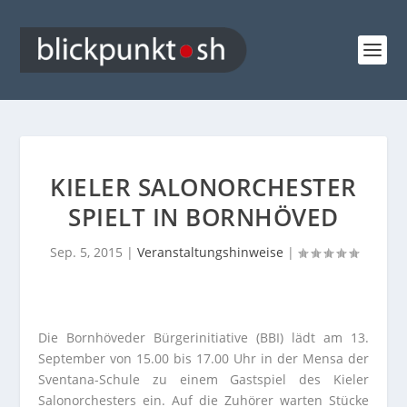
KIELER SALONORCHESTER
SPIELT IN BORNHÖVED
Sep. 5, 2015
|
Veranstaltungshinweise
|
Die Bornhöveder Bürgerinitiative (BBI) lädt am 13.
September von 15.00 bis 17.00 Uhr in der Mensa der
Sventana-Schule zu einem Gastspiel des Kieler
Salonorchesters ein. Auf die Zuhörer warten Stücke