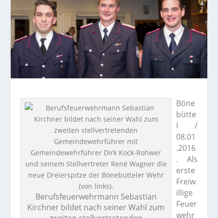
Böne
bütte
l /
08.01
.2016
. Als
erste
Freiw
illige
Berufsfeuerwehrmann Sebastian
Feuer
Kirchner bildet nach seiner Wahl zum
wehr