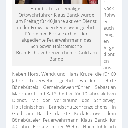
r
Kock-
Bönebüttels ehemaliger
Rohw
Ortswehrführer Klaus Banck wurde
am Freitag für 40 Jahre aktiven Dienst
er
in der Freiwilligen Feuerwehr geehrt.
auch
Für seinen Einsatz erhielt der
einig
altgediente Feuerwehrmann das
en
Schleswig-Holsteinische
Altge
Brandschutzehrenzeichen in Gold am
dient
Bande
en
aus.
Neben Horst Wendt und Hans Kruse, die für 60
Jahre Feuerwehr geehrt wurden, ehrte
Bönebüttels Gemeindewehrführer Sebastian
Marquardt und Kai Scheffler für 10 Jahre aktiven
Dienst. Mit der Verleihung des Schleswig-
Holsteinischen Brandschutzehrenzeichens in
Gold am Bande dankte Kock-Rohwer dem
Bönebütteler Feuerwehrmann Klaus Banck für
40 Jahre Einsatz in der Wehr. „Noch fühle ich