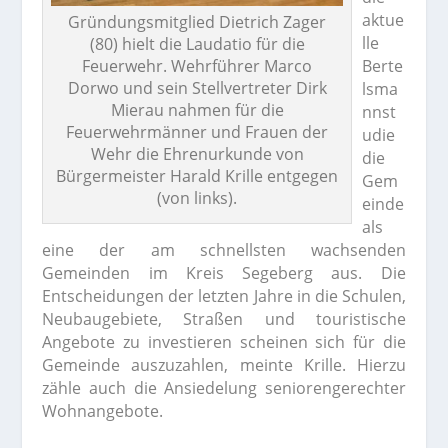
aktue
Gründungsmitglied Dietrich Zager
lle
(80) hielt die Laudatio für die
Feuerwehr. Wehrführer Marco
Berte
Dorwo und sein Stellvertreter Dirk
lsma
Mierau nahmen für die
nnst
Feuerwehrmänner und Frauen der
udie
Wehr die Ehrenurkunde von
die
Bürgermeister Harald Krille entgegen
Gem
(von links).
einde
als
eine der am schnellsten wachsenden
Gemeinden im Kreis Segeberg aus. Die
Entscheidungen der letzten Jahre in die Schulen,
Neubaugebiete, Straßen und touristische
Angebote zu investieren scheinen sich für die
Gemeinde auszuzahlen, meinte Krille. Hierzu
zähle auch die Ansiedelung seniorengerechter
Wohnangebote.