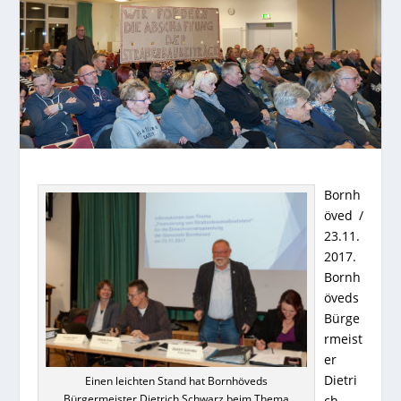
Bornh
öved /
23.11.
2017.
Bornh
öveds
Bürge
rmeist
er
Dietri
Einen leichten Stand hat Bornhöveds
Bürgermeister Dietrich Schwarz beim Thema
ch