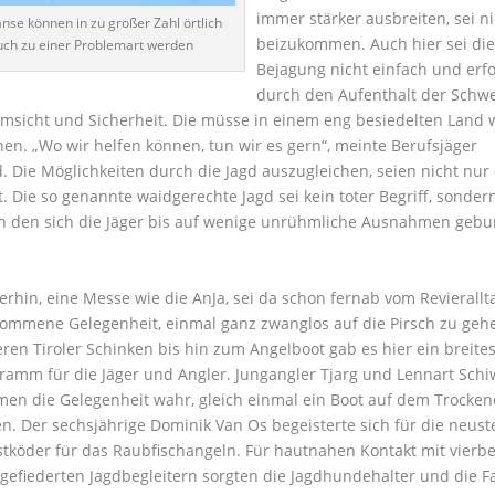
immer stärker ausbreiten, sei ni
nse können in zu großer Zahl örtlich
beizukommen. Auch hier sei di
uch zu einer Problemart werden
Bejagung nicht einfach und erf
durch den Aufenthalt der Schwe
sicht und Sicherheit. Die müsse in einem eng besiedelten Land 
hen. „Wo wir helfen können, tun wir es gern“, meinte Berufsjäger
 Die Möglichkeiten durch die Jagd auszugleichen, seien nicht nur
Die so genannte waidgerechte Jagd sei kein toter Begriff, sonder
an den sich die Jäger bis auf wenige unrühmliche Ausnahmen geb
rhin, eine Messe wie die AnJa, sei da schon fernab vom Revierallt
kommene Gelegenheit, einmal ganz zwanglos auf die Pirsch zu geh
eren Tiroler Schinken bis hin zum Angelboot gab es hier ein breite
ramm für die Jäger und Angler. Jungangler Tjarg und Lennart Schi
en die Gelegenheit wahr, gleich einmal ein Boot auf dem Trocken
en. Der sechsjährige Dominik Van Os begeisterte sich für die neust
tköder für das Raubfischangeln. Für hautnahen Kontakt mit vierb
gefiederten Jagdbegleitern sorgten die Jagdhundehalter und die F