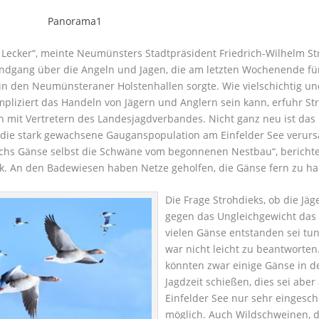
 Lecker“, meinte Neumünsters Stadtpräsident Friedrich-Wilhelm St
ndgang über die Angeln und Jagen, die am letzten Wochenende fü
in den Neumünsteraner Holstenhallen sorgte. Wie vielschichtig un
pliziert das Handeln von Jägern und Anglern sein kann, erfuhr St
h mit Vertretern des Landesjagdverbandes.
Nicht ganz neu ist das
die stark gewachsene Gauganspopulation am Einfelder See verurs
echs Gänse selbst die Schwäne vom begonnenen Nestbau“, bericht
k. An den Badewiesen haben Netze geholfen, die Gänse fern zu ha
Die Frage Strohdieks, ob die Jäg
gegen das Ungleichgewicht das
vielen Gänse entstanden sei tu
war nicht leicht zu beantworten.
könnten zwar einige Gänse in d
Jagdzeit schießen, dies sei aber
Einfelder See nur sehr eingesch
möglich. Auch Wildschweinen, d