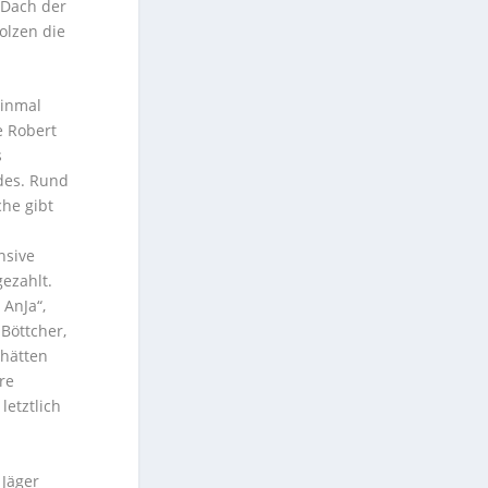
 Dach der
olzen die
einmal
e Robert
s
des. Rund
che gibt
n
nsive
ezahlt.
 AnJa“,
Böttcher,
hätten
re
letztlich
 Jäger