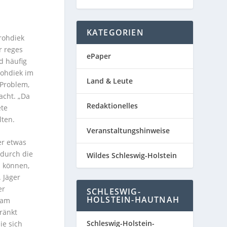
KATEGORIEN
rohdiek
r reges
ePaper
d häufig
rohdiek im
Land & Leute
 Problem,
acht. „Da
Redaktionelles
ete
lten.
Veranstaltungshinweise
er etwas
 durch die
Wildes Schleswig-Holstein
n können,
 Jäger
er
SCHLESWIG-
HOLSTEIN-HAUTNAH
 am
ränkt
Schleswig-Holstein-
ie sich