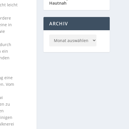
Hautnah
cht leicht
e
ordere
ARCHIV
ine in
wie
 durch
n ein
unden
ag eine
en. Vom
s
wi
en zu
en
einigen
alknerei