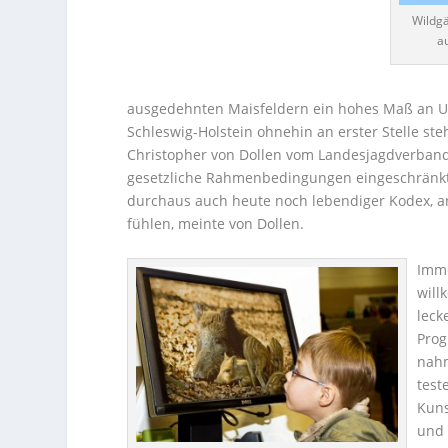
Wildgä
a
ausgedehnten Maisfeldern ein hohes Maß an Um
Schleswig-Holstein ohnehin an erster Stelle ste
Christopher von Dollen vom Landesjagdverband.
gesetzliche Rahmenbedingungen eingeschränkt. 
durchaus auch heute noch lebendiger Kodex, 
fühlen, meinte von Dollen.
Imme
will
leck
Prog
nahm
test
Kuns
und 