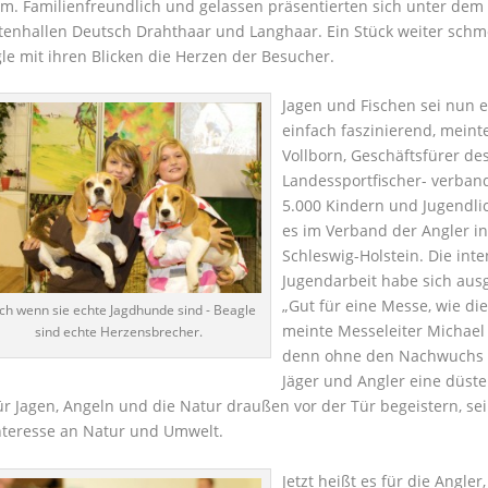
. Familienfreundlich und gelassen präsentierten sich unter dem
tenhallen Deutsch Drahthaar und Langhaar. Ein Stück weiter schm
le mit ihren Blicken die Herzen der Besucher.
Jagen und Fischen sei nun 
einfach faszinierend, meint
Vollborn, Geschäftsfürer de
Landessportfischer- verban
5.000 Kindern und Jugendli
es im Verband der Angler i
Schleswig-Holstein. Die inte
Jugendarbeit habe sich ausg
„Gut für eine Messe, wie die
ch wenn sie echte Jagdhunde sind - Beagle
meinte Messeleiter Michael 
sind echte Herzensbrecher.
denn ohne den Nachwuchs 
Jäger und Angler eine düste
r Jagen, Angeln und die Natur draußen vor der Tür begeistern, sei 
Interesse an Natur und Umwelt.
Jetzt heißt es für die Angler,