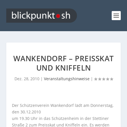
WANKENDORF – PREISSKAT
UND KNIFFELN
Dez. 28, 2010
|
Veranstaltungshinweise
|
Der Schützenverein Wankendorf lädt am Donnerstag,
den 30.12.2010
um 19.30 Uhr in das Schützenheim in der Stettiner
Straße 2 zum Preisskat und Kniffeln ein. Es werden