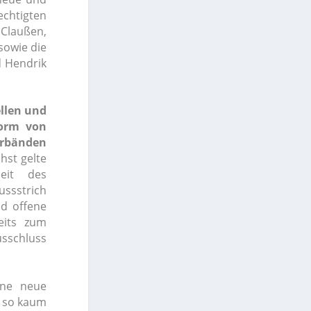
chtigten
Claußen,
sowie die
d Hendrik
llen und
Form von
erbänden
st gelte
eit des
ussstrich
nd offene
eits zum
usschluss
ine neue
s so kaum