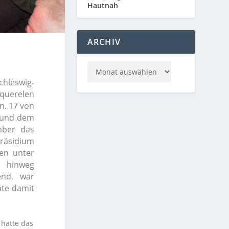
Hautnah
ARCHIV
hleswig-
squerelen
n. 17 von
m und dem
mber das
Präsidium
den unter
s hinweg
end, war
hte damit
 hatte das