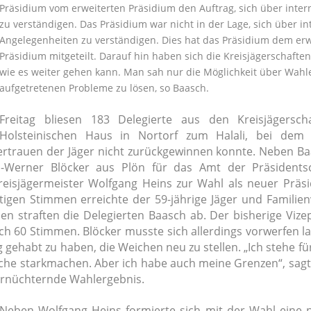
Präsidium vom erweiterten Präsidium den Auftrag, sich über inter
zu verständigen. Das Präsidium war nicht in der Lage, sich über in
Angelegenheiten zu verständigen. Dies hat das Präsidium dem erw
Präsidium mitgeteilt. Darauf hin haben sich die Kreisjägerschaften
wie es weiter gehen kann. Man sah nur die Möglichkeit über Wahle
aufgetretenen Probleme zu lösen, so Baasch.
Freitag bliesen 183 Delegierte aus den Kreisjägersch
Holsteinischen Haus in Nortorf zum Halali, bei dem 
rtrauen der Jäger nicht zurückgewinnen konnte. Neben Ba
-Werner Blöcker aus Plön für das Amt der Präsidentsc
reisjägermeister Wolfgang Heins zur Wahl als neuer Präsi
igen Stimmen erreichte der 59-jährige Jäger und Familien
en straften die Delegierten Baasch ab. Der bisherige Vize
h 60 Stimmen. Blöcker musste sich allerdings vorwerfen la
g gehabt zu haben, die Weichen neu zu stellen. „Ich stehe für
ache starkmachen. Aber ich habe auch meine Grenzen“, sag
 ernüchternde Wahlergebnis.
Neben Wolfgang Heins formierte sich mit der Wahl eine