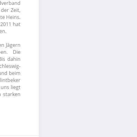
gdverband
der Zeit,
te Heins.
 2011 hat
nen.
en Jägern
ben. Die
Bis dahin
chleswig-
 und beim
lintbeker
uns liegt
m starken