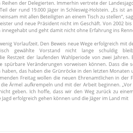
n Reihen der Delegierten. Immerhin vertrete der Landesja
il der rund 19.000 Jäger in Schleswig-Holstein. „Es ist an 
nsam mit allen Beteiligten an einem Tisch zu stellen“, sag
eister und neue Präsident nicht im Geschäft. Von 2002 bis
n innegehabt und geht damit nicht ohne Erfahrung ins Ren
 wenig Vorlaufzeit. Den Beweis neue Wege erfolgreich mit d
isch gewählte Vorstand nicht lange schuldig blei
die Restzeit der laufenden Wahlperiode von zwei Jahren. 
e spürbare Veränderungen vorweisen können. Dass die s
n haben, das haben die Grünröcke in den letzten Monaten
mmenden Freitag wollen die neuen Ehrenamtlichen in der F
die Ärmel aufkrempeln und mit der Arbeit beginnen. „Vor 
 nicht geben. Ich hoffe, dass wir den Weg zurück zu eine
e Jagd erfolgreich gehen können und die Jäger im Land mit