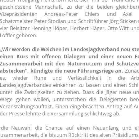
geschlossene Mannschaft, zu der die beiden gleichbere
Vizepräsidenten Andreas-Peter Ehlers und Axel 
Schatzmeister Peter Stodian und Schriftführer Jörg Sticken 
vier Beisitzer Henning Höper, Herbert Häger, Otto Witt un
Löffler gehören.
„Wir werden die Weichen im Landesjagdverband neu ste
einen Kurs mit offenen Dialogen und einer neuen 
Zusammenarbeit mit den Naturnutzern und Schutzv
abstecken“, kündigte die neue Führungsriege an.
Zunäch
es, wieder Ruhe und Verlässlichkeit in die Arb
Landesjagdverbandes einkehren zu lassen und einen Schl
unter die Zwistigkeiten zu ziehen. Dass die Jäger neue u
Wege gehen wollen, unterstrichen die Delegierten ber
Veranstaltungsauftakt. Einen eingebrachten Antrag auf A
der Presse lehnte die Versammlung schlichtweg ab.
et die Neuwahl die Chance auf einen Neuanfang und e
Zusammenarbeit, die bis zum Rücktritt des alten Präsidium