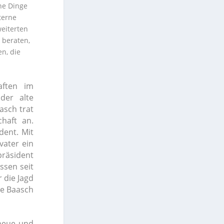
ne Dinge
terne
eiterten
 beraten,
n, die
aften im
der alte
asch trat
haft an.
dent. Mit
vater ein
präsident
ssen seit
 die Jagd
te Baasch
 neue und