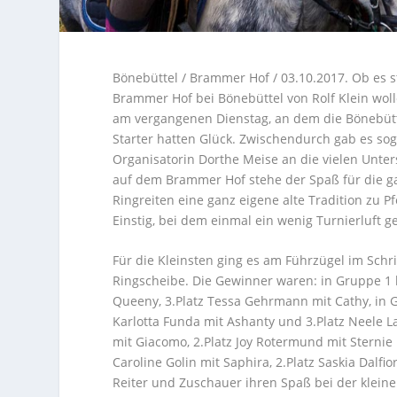
Bönebüttel / Brammer Hof / 03.10.2017. Ob es s
Brammer Hof bei Bönebüttel von Rolf Klein woll
am vergangenen Dienstag, an dem die Bönebütte
Starter hatten Glück. Zwischendurch gab es so
Organisatorin Dorthe Meise an die vielen Unter
auf dem Brammer Hof stehe der Spaß für die g
Ringreiten eine ganz eigene alte Tradition zu 
Einstig, bei dem einmal ein wenig Turnierluft
Für die Kleinsten ging es am Führzügel im Schr
Ringscheibe. Die Gewinner waren: in Gruppe 1 bis
Queeny, 3.Platz Tessa Gehrmann mit Cathy, in G
Karlotta Funda mit Ashanty und 3.Platz Neele L
mit Giacomo, 2.Platz Joy Rotermund mit Sternie
Caroline Golin mit Saphira, 2.Platz Saskia Dalfi
Reiter und Zuschauer ihren Spaß bei der kleine