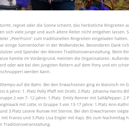
türmt, regnet oder die Sonne scheint, das herbstliche Ringreiten 
en sich viele junge und auch ältere Reiter nicht entgehen lassen. 
ler „Peerfrünn“ zum traditionellen Ringreiten eingeladen hatten.
gar einige Sonnenlöcher in der Wolkendecke. Besonderen Dank rich
stützer und Spender der kleinen Traditionsveranstaltung. Beim Ri
anze Familie im Vordergrund, meinten die Organisatoren. Außerde
Pferd oder wie bei den jüngsten Reitern auf dem Pony und ein schö
 geschnuppert werden kann.
itttempo auf die Bahn. Bei den Erwachsenen ging es klassisch im 
 6 Jahre: 1. Platz Polly Pfaff mit Drotti, 2.Platz Johanna Harms-Bi
ruppe 2 von 7- 12 Jahre: 1.Platz Emily Renner mit Salt&Pepper, 2.P
angmaack mit Lotte, in Gruppe 3 von 13-17 Jahre: 1.Platz Ann-Kathr
 und 3.Platz Leonie Runow mit Sternie. Bei den Erwachsenen siegten
or mit Franso und 3.Platz Lisa Engler mit Kajo. Bis zum Nachmittag 
n Traditionsveranstaltung.