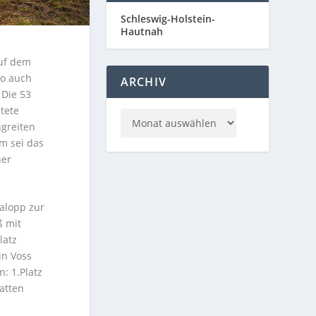
Schleswig-Holstein-
Hautnah
auf dem
So auch
ARCHIV
 Die 53
tete
ngreiten
m sei das
ner
Galopp zur
ß mit
latz
in Voss
: 1.Platz
hatten