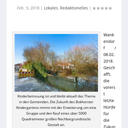
Feb. 9, 2018
|
Lokales
,
Redaktionelles
|
Wank
endor
f /
08.02.
2018.
Gesch
afft,
die
vorers
t
Kinderbetreuung ist und bleibt aktuell das Thema
letzte
in den Gemeinden. Die Zukunft des Bokhorster
Hürde
Kindergartens nimmt mit der Erweiterung um eine
für
Gruppe und den Kauf eines über 5000
Quadratmeter großen Nachbargrundstücks
die
Gestalt an.
Zukun