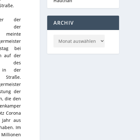
Hautnah
Straße.
er der
ARCHIV
in der
, meinte
ermeister
nstag bei
h auf der
e des
s in der
Straße.
ermeister
istung der
n, die den
enkamper
otz Corona
 Jahr aus
haben. Im
Millionen