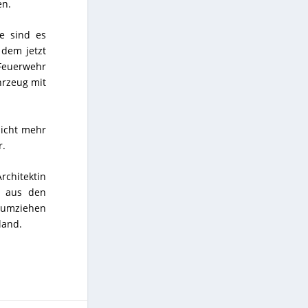
en.
e sind es
dem jetzt
Feuerwehr
hrzeug mit
 nicht mehr
r.
rchitektin
u aus den
r umziehen
mland.