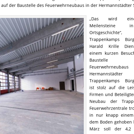
h auf der Baustelle des Feuerwehrneubaus in der Hermannstädter 
„Das wird ein
Meilensteine 
Ortsgeschichte“
Trappenkamps Bürg
Harald Krille Die
einem kurzen Besuc
Baustell
Feuerwehrneubau
Hermannstädter 
Trappenkamps Bürg
ist stolz auf die Le
Firmen und Beteiligte
Neubau der Trapp
Feuerwehrzentrale tr
in nur knapp einem
dem Boden gehoben 
März soll der 4,2 