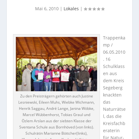
Mai 6, 2010
|
Lokales
|
Trappenka
mp /
06.05.2010
. 16
Schulklass
en aus
dem Kreis
Segeberg
knackten
Zu den Preisträgern gehörten auch Justine
das
Lesniewski, Eileen Muhs, Wiebke Wichmann,
Henrik Saggau, André Lange, Janina Wöbke,
Naturrätse
Marcel Wübbenhorst, Tobias Graul und
l, das die
Özlem Arslan aus der siebten Klasse der
Kreisfachb
Sventana Schule aus Bornhöved (von links).
eraterin
Schulrätin Marianne Böttcher(links),
für Natur-