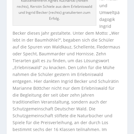
Klassenlehrerin Agnes Kucharski (hinten
und
rechts), Kerstin Schiele aus dem Erlebniswald
Umweltpä
und Ingrid Becker (rechts) gratulierten zum
Erfolg.
dagogik
Ingrid
Becker dieses Jahr gestaltete. Unter dem Motto: „Wer
lebt in der Baumhöhle?“, begaben sich die Schüler
auf die Spuren von Waldkauz, Schellente, Fledermaus
oder Specht, Baummarder und Hornisse.
Zehn
Tierarten galt es zu finden, um das Lösungswort
„Erlebniswald“ zu knacken. Den Lohn für die Mühe
nahmen die Schüler gestern im Erlebniswald
entgegen. Hier dankten Ingrid Becker und Schulrätin
Marianne Böttcher nicht nur dem Erlebniswald für
die Begleitung der seit über zehn Jahren
traditionellen Veranstaltung, sondern auch der
Schutzgemeinschaft Deutscher Wald. Die
Schutzgemeinschaft stiftete die Naturbücher und
Spiele für die Preisverleihung, an der durch Los
bestimmt sechs der 16 Klassen teilnahmen. Im