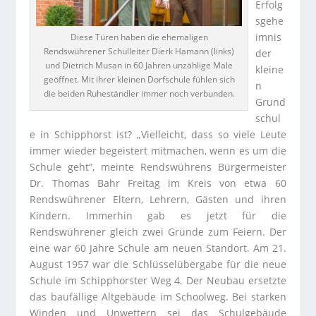
Erfolg
sgehe
imnis
Diese Türen haben die ehemaligen
Rendswührener Schulleiter Dierk Hamann (links)
der
und Dietrich Musan in 60 Jahren unzählige Male
kleine
geöffnet. Mit ihrer kleinen Dorfschule fühlen sich
n
die beiden Ruheständler immer noch verbunden.
Grund
schul
e in Schipphorst ist? „Vielleicht, dass so viele Leute
immer wieder begeistert mitmachen, wenn es um die
Schule geht“, meinte Rendswührens Bürgermeister
Dr. Thomas Bahr Freitag im Kreis von etwa 60
Rendswührener Eltern, Lehrern, Gästen und ihren
Kindern.
Immerhin gab es jetzt für die
Rendswührener gleich zwei Gründe zum Feiern. Der
eine war 60 Jahre Schule am neuen Standort. Am 21.
August 1957 war die Schlüsselübergabe für die neue
Schule im Schipphorster Weg 4. Der Neubau ersetzte
das baufällige Altgebäude im Schoolweg. Bei starken
Winden und Unwettern sei das Schulgebäude