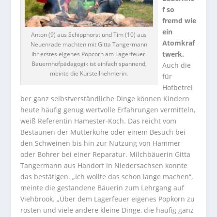
f so
fremd wie
ein
Anton (9) aus Schipphorst und Tim (10) aus
Atomkraf
Neuenrade machten mit Gitta Tangermann
twerk.
ihr erstes eigenes Popcorn am Lagerfeuer.
Bauernhofpädagogik ist einfach spannend,
Auch die
meinte die Kursteilnehmerin.
für
Hofbetrei
ber ganz selbstverständliche Dinge können Kindern
heute häufig genug wertvolle Erfahrungen vermitteln,
weiß Referentin Hamester-Koch. Das reicht vom
Bestaunen der Mutterkühe oder einem Besuch bei
den Schweinen bis hin zur Nutzung von Hammer
oder Bohrer bei einer Reparatur. Milchbäuerin Gitta
Tangermann aus Handorf in Niedersachsen konnte
das bestätigen. „Ich wollte das schon lange machen“,
meinte die gestandene Bäuerin zum Lehrgang auf
Viehbrook. „Über dem Lagerfeuer eigenes Popkorn zu
rösten und viele andere kleine Dinge, die häufig ganz