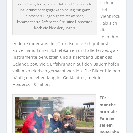
sich auf
dem Knick, fertig ist die Hofband. Spannende
Hof
Bauernhofpädagogik kann häufig mit ganz
einfachen Dingen gestaltet werden,
Viehbrook
kommentierte Referentin Christine Hamester-
, als sich
Koch die Idee der Jungen.
die
teilnehm
enden Kinder aus der Grundschule Schipphorst
kurzerhand Eimer, Schiebkarren und allerlei Zeug als
Instrumente benutzten und als Hofband über das
Gelände zog. Viele Erfahrungen auf den Bauernhöfen
sollen spielerisch gemacht werden. Die Bilder bleiben
häufig ein Leben lang im Gedächtnis, meinte
Heiderose Schiller.
Für
manche
normale
Familie
sei ein
Bauernho